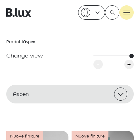
Prodotti
Aspen
Change view
-
+
Aspen
Nuove finiture
Nuove finiture