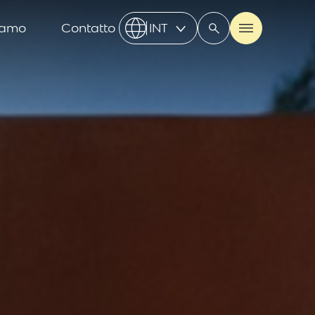
iamo
Contatto
INT