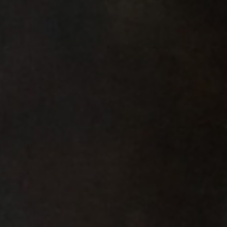
Ho letto e accetto
l'Inf