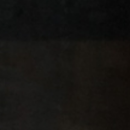
ISCRIVITI ALLA NOST
Solo la migliore i
eventi di B.lux