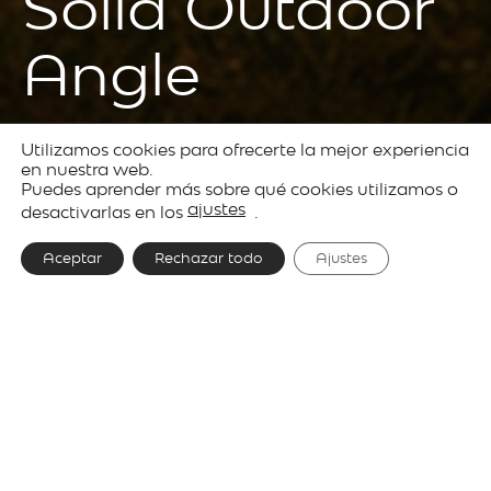
Solid Outdoor
Angle
Utilizamos cookies para ofrecerte la mejor experiencia
Prodotti
Outdoor
Solid
en nuestra web.
Puedes aprender más sobre qué cookies utilizamos o
lighting
ajustes
desactivarlas en los
.
Aceptar
Rechazar todo
Ajustes
Designer
Josep Lluís Xuclà