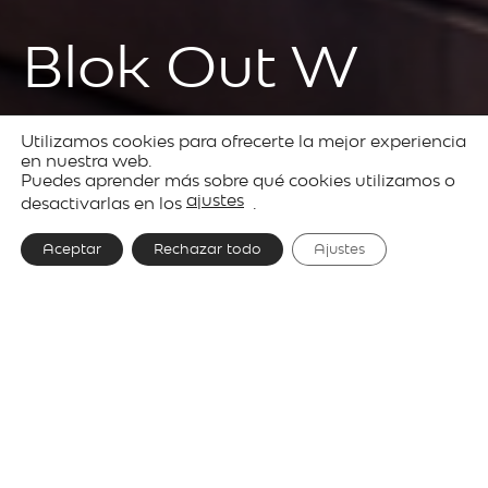
Blok Out W
Utilizamos cookies para ofrecerte la mejor experiencia
Prodotti
Outdoor
Blok
en nuestra web.
Puedes aprender más sobre qué cookies utilizamos o
lighting
ajustes
desactivarlas en los
.
Aceptar
Rechazar todo
Ajustes
Designer
David Abad