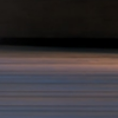
ISCRIVITI ALLA NOST
Solo la migliore i
eventi di B.lux