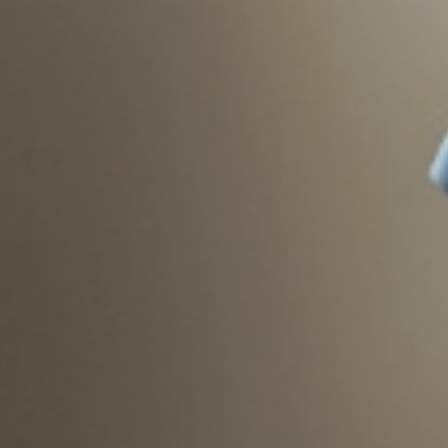
ISCRIVITI ALLA NOST
Solo la migliore i
eventi di B.lux