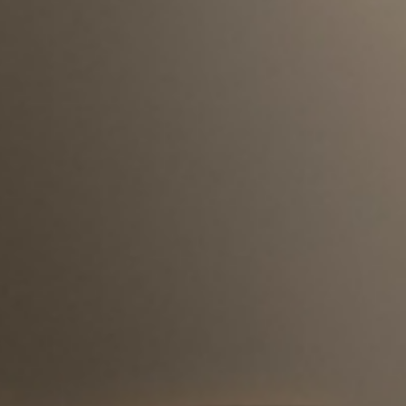
Ho letto e accetto
l'Inf